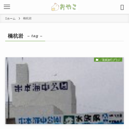
橋杭岩
ホーム
橋杭岩
– tag –
家族旅行プラン