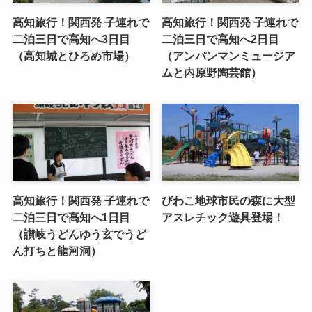
高知旅行！関西発 子連れで
高知旅行！関西発 子連れで
二泊三日で高知へ3日目
二泊三日で高知へ2日目
（高知城とひろめ市場）
（アンパンマンミュージア
ムと内原野陶芸館）
高知旅行！関西発 子連れで
びわこ地球市民の森に大型
二泊三日で高知へ1日目
アスレチック遊具登場！
（讃岐うどんゆう玄でうど
ん打ちと龍河洞）