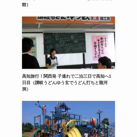
館）
高知旅行！関西発 子連れで二泊三日で高知へ1
日目（讃岐うどんゆう玄でうどん打ちと龍河
洞）