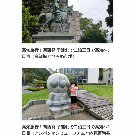
高知旅行！関西発 子連れで二泊三日で高知へ3
日目（高知城とひろめ市場）
高知旅行！関西発 子連れで二泊三日で高知へ2
日目（アンパンマンミュージアムと内原野陶芸