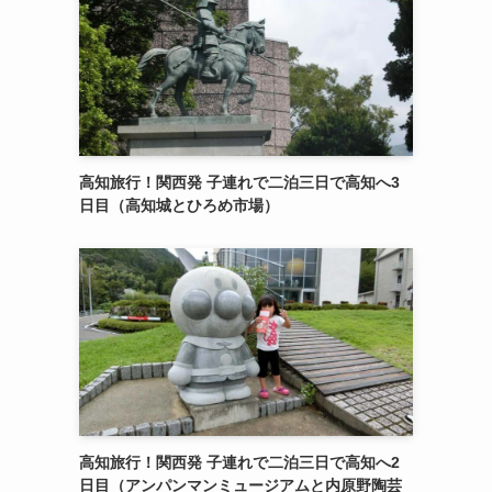
高知旅行！関西発 子連れで二泊三日で高知へ3
日目（高知城とひろめ市場）
高知旅行！関西発 子連れで二泊三日で高知へ2
日目（アンパンマンミュージアムと内原野陶芸