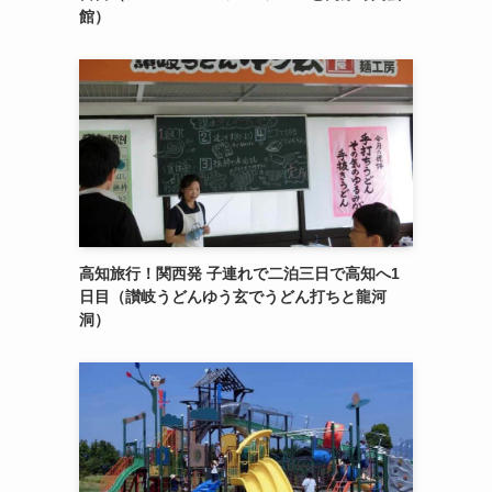
館）
高知旅行！関西発 子連れで二泊三日で高知へ1
日目（讃岐うどんゆう玄でうどん打ちと龍河
洞）