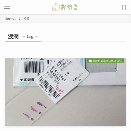
浸潤
ホーム
浸潤
– tag –
高齢妊娠出産の体験日記