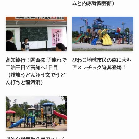
ムと内原野陶芸館）
高知旅行！関西発 子連れで
びわこ地球市民の森に大型
二泊三日で高知へ1日目
アスレチック遊具登場！
（讃岐うどんゆう玄でうど
ん打ちと龍河洞）