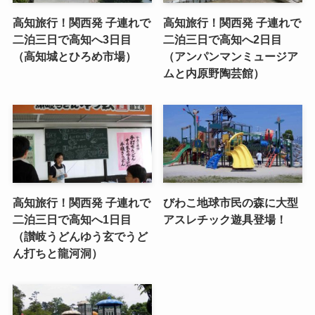
高知旅行！関西発 子連れで
高知旅行！関西発 子連れで
二泊三日で高知へ3日目
二泊三日で高知へ2日目
（高知城とひろめ市場）
（アンパンマンミュージア
ムと内原野陶芸館）
高知旅行！関西発 子連れで
びわこ地球市民の森に大型
二泊三日で高知へ1日目
アスレチック遊具登場！
（讃岐うどんゆう玄でうど
ん打ちと龍河洞）