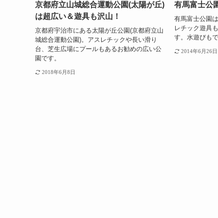
京都府立山城総合運動公園(太陽が丘)
有馬富士公
は超広い＆遊具も沢山！
有馬富士公園
レチック遊具
京都府宇治市にある太陽が丘公園(京都府立山
す。水遊びも
城総合運動公園)。アスレチックや長い滑り
台、芝生広場にプールもあるお勧めの広い公
2014年6月26日
園です。
2018年6月8日