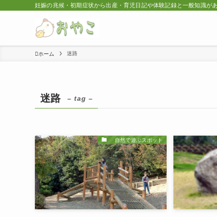
妊娠の兆候・初期症状から出産・育児日記や体験記録と一般知識が
迷路
ホーム
迷路
– tag –
自然で遊ぶスポット