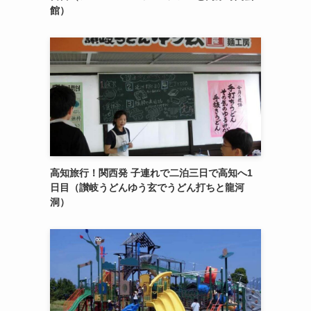
館）
高知旅行！関西発 子連れで二泊三日で高知へ1
日目（讃岐うどんゆう玄でうどん打ちと龍河
洞）