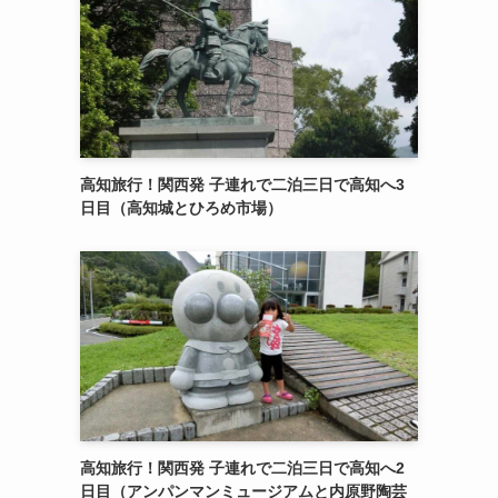
高知旅行！関西発 子連れで二泊三日で高知へ3
日目（高知城とひろめ市場）
高知旅行！関西発 子連れで二泊三日で高知へ2
日目（アンパンマンミュージアムと内原野陶芸