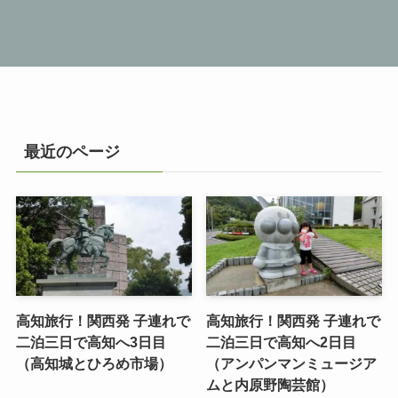
最近のページ
高知旅行！関西発 子連れで
高知旅行！関西発 子連れで
二泊三日で高知へ3日目
二泊三日で高知へ2日目
（高知城とひろめ市場）
（アンパンマンミュージア
ムと内原野陶芸館）