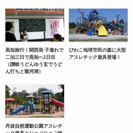
高知旅行！関西発 子連れで
びわこ地球市民の森に大型
二泊三日で高知へ1日目
アスレチック遊具登場！
（讃岐うどんゆう玄でうど
ん打ちと龍河洞）
丹波自然運動公園アスレチ