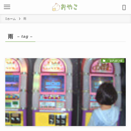
雨
ホーム
雨
– tag –
室内遊び場