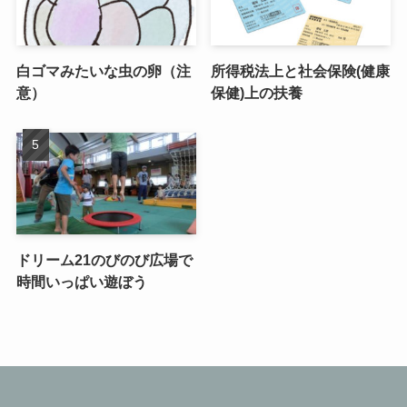
白ゴマみたいな虫の卵（注
所得税法上と社会保険(健康
意）
保健)上の扶養
ドリーム21のびのび広場で
時間いっぱい遊ぼう