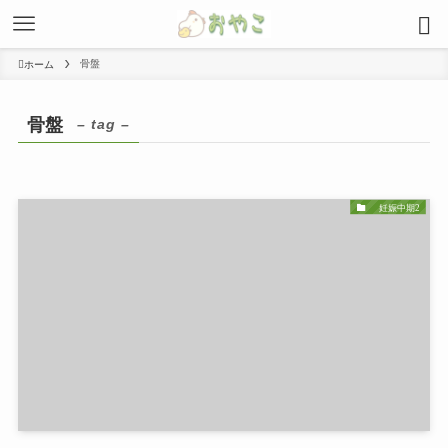
骨盤
ホーム
骨盤
– tag –
妊娠中期2