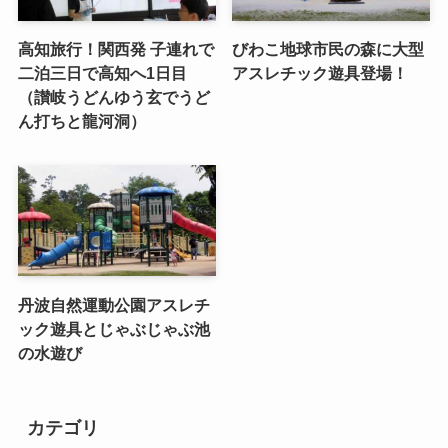
高知旅行！関西発 子連れで
びわこ地球市民の森に大型
二泊三日で高知へ1日目
アスレチック遊具登場！
（讃岐うどんゆう玄でうど
ん打ちと龍河洞）
丹波自然運動公園アスレチ
ック遊具とじゃぶじゃぶ池
の水遊び
カテゴリ