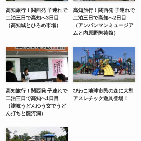
高知旅行！関西発 子連れで
高知旅行！関西発 子連れで
二泊三日で高知へ3日目
二泊三日で高知へ2日目
（高知城とひろめ市場）
（アンパンマンミュージア
ムと内原野陶芸館）
高知旅行！関西発 子連れで
びわこ地球市民の森に大型
二泊三日で高知へ1日目
アスレチック遊具登場！
（讃岐うどんゆう玄でうど
ん打ちと龍河洞）