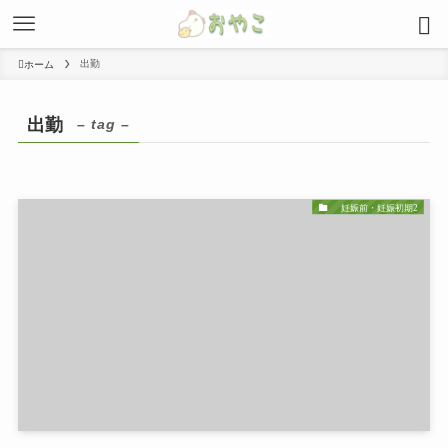
出勤
ホーム
出勤
– tag –
妊娠前・妊娠初期2