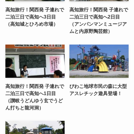
高知旅行！関西発 子連れで
高知旅行！関西発 子連れで
二泊三日で高知へ3日目
二泊三日で高知へ2日目
（高知城とひろめ市場）
（アンパンマンミュージア
ムと内原野陶芸館）
高知旅行！関西発 子連れで
びわこ地球市民の森に大型
二泊三日で高知へ1日目
アスレチック遊具登場！
（讃岐うどんゆう玄でうど
ん打ちと龍河洞）