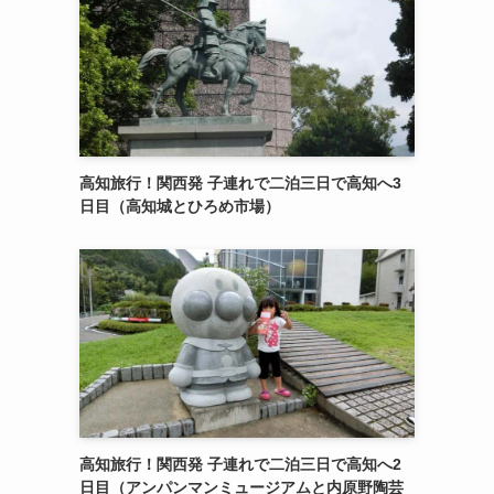
高知旅行！関西発 子連れで二泊三日で高知へ3
日目（高知城とひろめ市場）
高知旅行！関西発 子連れで二泊三日で高知へ2
日目（アンパンマンミュージアムと内原野陶芸