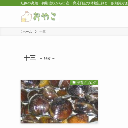
妊娠の兆候・初期症状から出産・育児日記や体験記録と一般知識が
十三
ホーム
十三
– tag –
子育てブログ