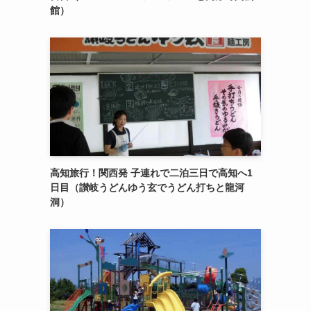
館）
高知旅行！関西発 子連れで二泊三日で高知へ1
日目（讃岐うどんゆう玄でうどん打ちと龍河
洞）