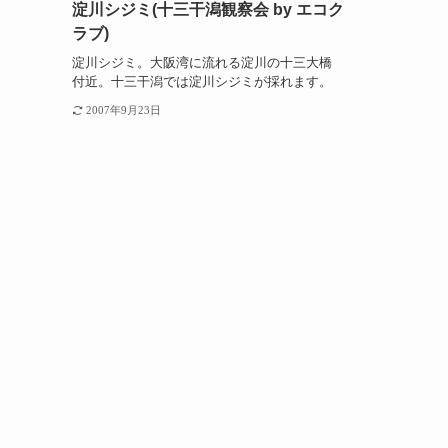
淀川シジミ(十三干潟観察会 by エコク
ラブ)
淀川シジミ。大阪湾に流れる淀川の十三大橋
付近。十三干潟では淀川シジミが採れます。
2007年9月23日