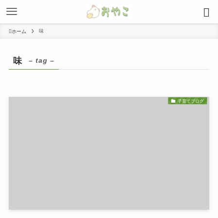
味
ホーム
味
– tag –
子育てブログ