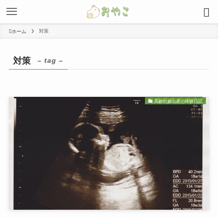
対策
ホーム
対策
– tag –
高齢妊娠出産の体験日記