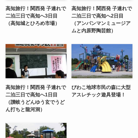
高知旅行！関西発 子連れで
高知旅行！関西発 子連れで
二泊三日で高知へ3日目
二泊三日で高知へ2日目
（高知城とひろめ市場）
（アンパンマンミュージア
ムと内原野陶芸館）
高知旅行！関西発 子連れで
びわこ地球市民の森に大型
二泊三日で高知へ1日目
アスレチック遊具登場！
（讃岐うどんゆう玄でうど
ん打ちと龍河洞）