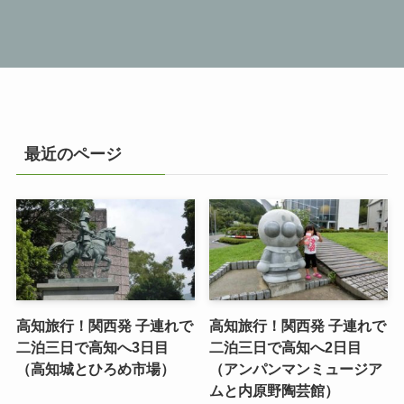
最近のページ
高知旅行！関西発 子連れで
高知旅行！関西発 子連れで
二泊三日で高知へ3日目
二泊三日で高知へ2日目
（高知城とひろめ市場）
（アンパンマンミュージア
ムと内原野陶芸館）