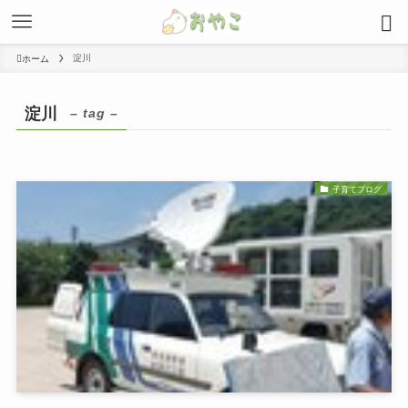
淀川
ホーム
淀川
– tag –
子育てブログ