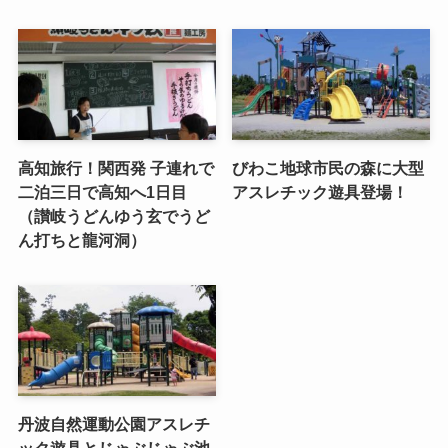
高知旅行！関西発 子連れで
びわこ地球市民の森に大型
二泊三日で高知へ1日目
アスレチック遊具登場！
（讃岐うどんゆう玄でうど
ん打ちと龍河洞）
丹波自然運動公園アスレチ