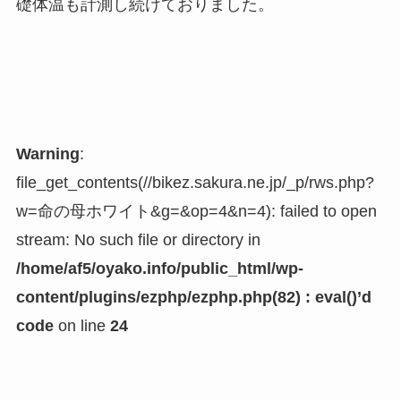
礎体温も計測し続けておりました。
Warning
:
file_get_contents(//bikez.sakura.ne.jp/_p/rws.php?
w=命の母ホワイト&g=&op=4&n=4): failed to open
stream: No such file or directory in
/home/af5/oyako.info/public_html/wp-
content/plugins/ezphp/ezphp.php(82) : eval()’d
code
on line
24