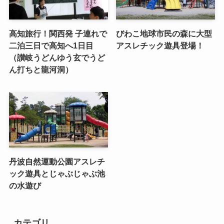
高知旅行！関西発 子連れで
びわこ地球市民の森に大型
二泊三日で高知へ1日目
アスレチック遊具登場！
（讃岐うどんゆう玄でうど
ん打ちと龍河洞）
丹波自然運動公園アスレチ
ック遊具とじゃぶじゃぶ池
の水遊び
カテゴリ