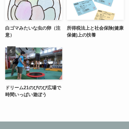
白ゴマみたいな虫の卵（注
所得税法上と社会保険(健康
意）
保健)上の扶養
ドリーム21のびのび広場で
時間いっぱい遊ぼう