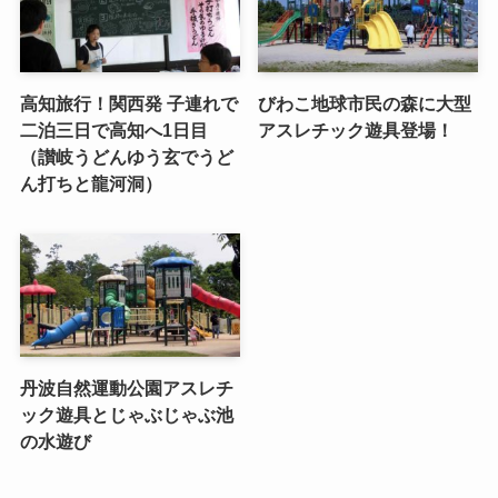
高知旅行！関西発 子連れで
びわこ地球市民の森に大型
二泊三日で高知へ1日目
アスレチック遊具登場！
（讃岐うどんゆう玄でうど
ん打ちと龍河洞）
丹波自然運動公園アスレチ
ック遊具とじゃぶじゃぶ池
の水遊び