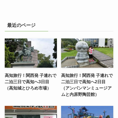
最近のページ
高知旅行！関西発 子連れで
高知旅行！関西発 子連れで
二泊三日で高知へ3日目
二泊三日で高知へ2日目
（高知城とひろめ市場）
（アンパンマンミュージア
ムと内原野陶芸館）