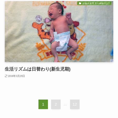
妊娠出産育児の体験日記2
生活リズムは日替わり(新生児期)
2018年3月29日
1
2
...
12