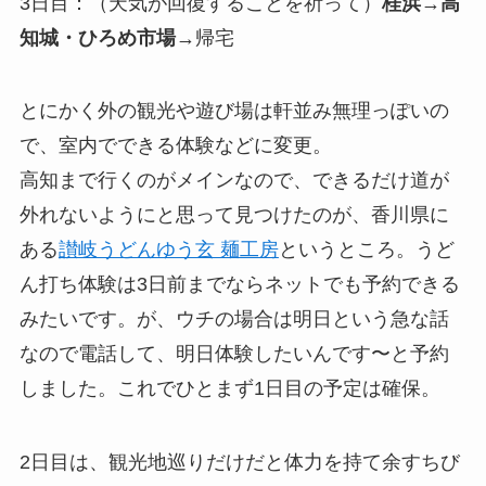
3日目：（天気が回復することを祈って）
桂浜
→
高
知城・ひろめ市場
→帰宅
とにかく外の観光や遊び場は軒並み無理っぽいの
で、室内でできる体験などに変更。
高知まで行くのがメインなので、できるだけ道が
外れないようにと思って見つけたのが、香川県に
ある
讃岐うどんゆう玄 麺工房
というところ。うど
ん打ち体験は3日前までならネットでも予約できる
みたいです。が、ウチの場合は明日という急な話
なので電話して、明日体験したいんです〜と予約
しました。これでひとまず1日目の予定は確保。
2日目は、観光地巡りだけだと体力を持て余すちび