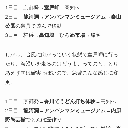
1日目：京都発→
室戸岬
→高知へ
2日目：
龍河洞
→
アンパンマンミュージアム
→
秦山
公園
の遊具で遊んで移動
3日目：
桂浜
→
高知城・ひろめ市場
→帰宅
しかし、台風に向かっていく状態で室戸岬に行っ
たり、海沿いを走るのはどうよ、ってのと、とり
あえず雨は確実っぽいので、急遽こんな感じに変
更。
1日目：京都発→
香川でうどん打ち体験
→高知へ
2日目：
龍河洞
→
アンパンマンミュージアム
→
内原
野陶芸館
でとんぼ玉作り