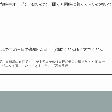
ず9時半オープンっぽいので、開くと同時に着くくらいの勢い
連れで二泊三日で高知へ1日目（讃岐うどんゆう玄でうどん
て、高知県に旅行です！ が！何故か旅行日程がモロ台風予報・・ 前日一
組み立て直していってきました。 【高知旅行...