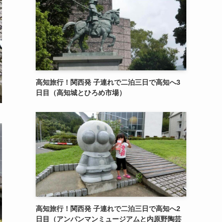
高知旅行！関西発 子連れで二泊三日で高知へ3
日目（高知城とひろめ市場）
高知旅行！関西発 子連れで二泊三日で高知へ2
日目（アンパンマンミュージアムと内原野陶芸