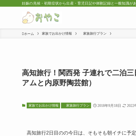
妊娠の兆候・初期症状から出産・育児日記や体験記録と一般知識が
家族でお出かけ情報
家族旅行プラン
ホーム
高知旅行！関西発 子連れで二泊
アムと内原野陶芸館）
家族でお出かけ情報
家族旅行プラン
2018年9月18日
202
高知旅行2日目のの今日は、そもそも朝イチに予