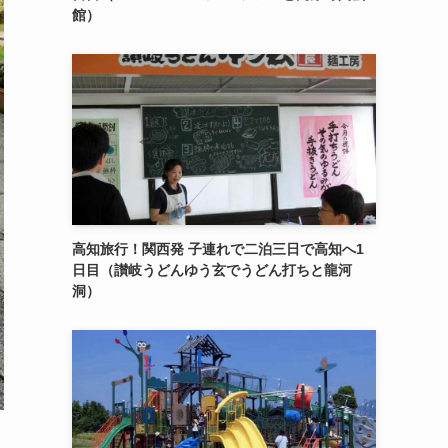
館）
高知旅行！関西発 子連れで二泊三日で高知へ1
日目（讃岐うどんゆう玄でうどん打ちと龍河
洞）