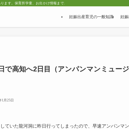
あります。保育所学童、お出かけ情報まで。
妊娠出産育児の一般知識
妊娠
三日で高知へ2日目（アンパンマンミュー
2年1月25日
定していた龍河洞に昨日行ってしまったので、早速アンパンマ