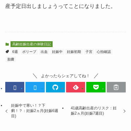
産予定日出しましょうってことになりました。
高齢妊娠出産の体験日記
6週
ポリープ
出血
妊娠中
妊娠初期
子宮
心拍確認
胎嚢
よかったらシェアしてね！
妊娠中で寒い！？下
41歳高齢出産のリスク：妊
痢！？：妊娠2ヵ月(妊娠6週
娠2ヵ月(妊娠7週目)
目)