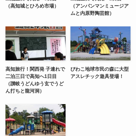
（高知城とひろめ市場）
（アンパンマンミュージア
ムと内原野陶芸館）
高知旅行！関西発 子連れで
びわこ地球市民の森に大型
二泊三日で高知へ1日目
アスレチック遊具登場！
（讃岐うどんゆう玄でうど
ん打ちと龍河洞）