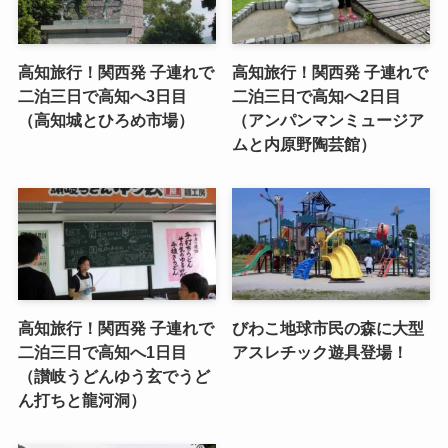
高知旅行！関西発 子連れで
高知旅行！関西発 子連れで
二泊三日で高知へ3日目
二泊三日で高知へ2日目
（高知城とひろめ市場）
（アンパンマンミュージア
ムと内原野陶芸館）
高知旅行！関西発 子連れで
びわこ地球市民の森に大型
二泊三日で高知へ1日目
アスレチック遊具登場！
（讃岐うどんゆう玄でうど
ん打ちと龍河洞）