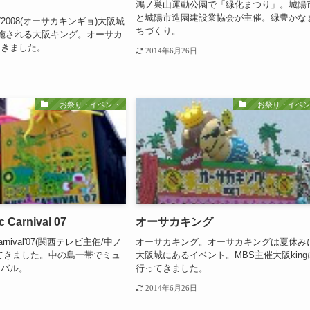
鴻ノ巣山運動公園で「緑化まつり」。城陽
と城陽市造園建設業協会が主催。緑豊かな
008(オーサカキンギョ)大阪城
ちづくり。
施される大阪キング。オーサカ
てきました。
2014年6月26日
お祭り・イベント
お祭り・イベン
Carnival 07
オーサカキング
arnival'07(関西テレビ主催/中ノ
オーサカキング。オーサカキングは夏休み
てきました。中の島一帯でミュ
大阪城にあるイベント。MBS主催大阪king
ニバル。
行ってきました。
2014年6月26日