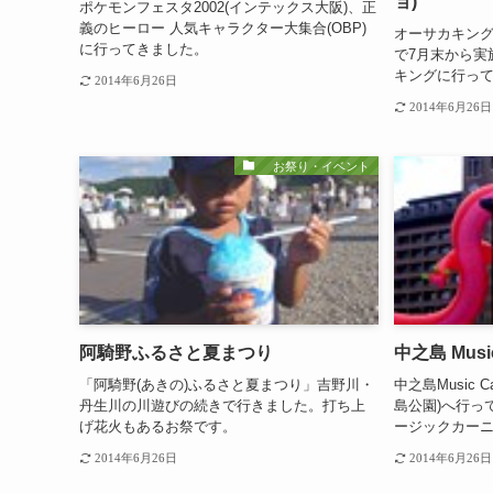
ョ)
ポケモンフェスタ2002(インテックス大阪)、正
義のヒーロー 人気キャラクター大集合(OBP)
オーサカキング2
に行ってきました。
で7月末から実
キングに行っ
2014年6月26日
2014年6月26日
お祭り・イベント
阿騎野ふるさと夏まつり
中之島 Music 
「阿騎野(あきの)ふるさと夏まつり」吉野川・
中之島Music C
丹生川の川遊びの続きで行きました。打ち上
島公園)へ行っ
げ花火もあるお祭です。
ージックカー
2014年6月26日
2014年6月26日