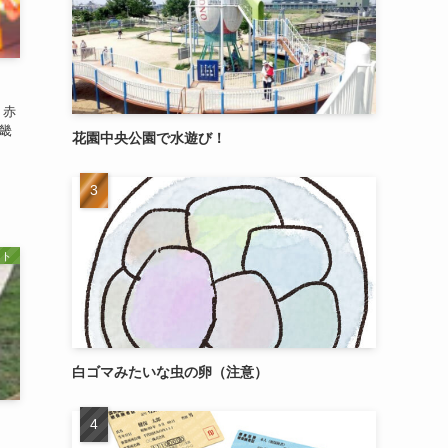
。赤
畿
花園中央公園で水遊び！
ト
白ゴマみたいな虫の卵（注意）