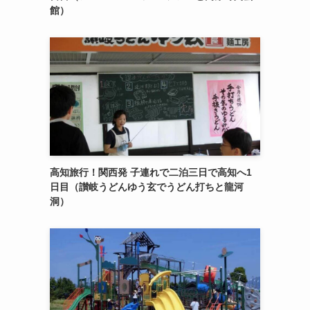
館）
高知旅行！関西発 子連れで二泊三日で高知へ1
日目（讃岐うどんゆう玄でうどん打ちと龍河
洞）