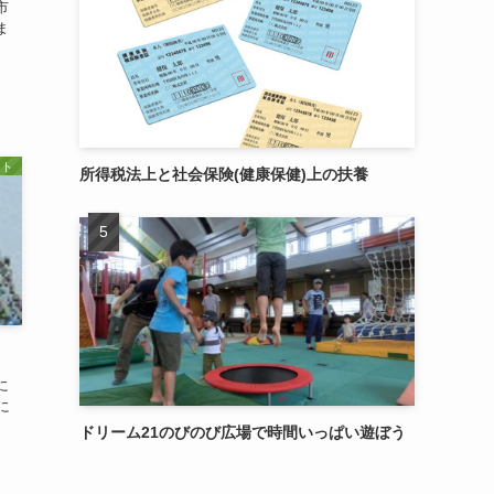
市
ま
ト
所得税法上と社会保険(健康保健)上の扶養
に
に
ドリーム21のびのび広場で時間いっぱい遊ぼう