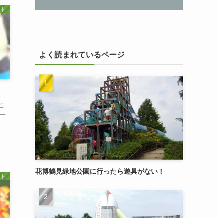
ト
よく読まれているページ
に
一
花博鶴見緑地公園に行ったら遊具がない！
ト