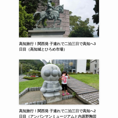
高知旅行！関西発 子連れで二泊三日で高知へ3
日目（高知城とひろめ市場）
高知旅行！関西発 子連れで二泊三日で高知へ2
日目（アンパンマンミュージアムと内原野陶芸