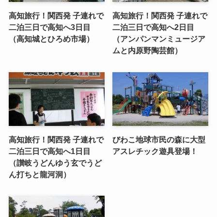
高知旅行！関西発 子連れで
高知旅行！関西発 子連れで
二泊三日で高知へ3日目
二泊三日で高知へ2日目
（高知城とひろめ市場）
（アンパンマンミュージア
ムと内原野陶芸館）
高知旅行！関西発 子連れで
びわこ地球市民の森に大型
二泊三日で高知へ1日目
アスレチック遊具登場！
（讃岐うどんゆう玄でうど
ん打ちと龍河洞）