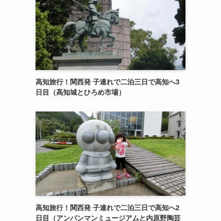
高知旅行！関西発 子連れで二泊三日で高知へ3
日目（高知城とひろめ市場）
高知旅行！関西発 子連れで二泊三日で高知へ2
日目（アンパンマンミュージアムと内原野陶芸