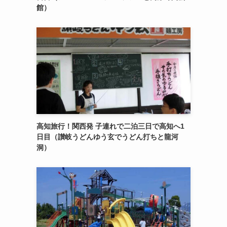
館）
高知旅行！関西発 子連れで二泊三日で高知へ1
日目（讃岐うどんゆう玄でうどん打ちと龍河
洞）