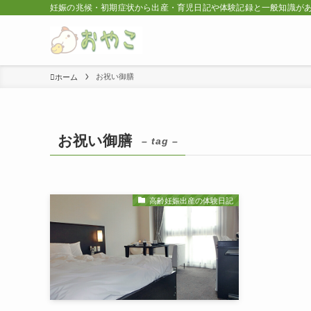
妊娠の兆候・初期症状から出産・育児日記や体験記録と一般知識が
お祝い御膳
ホーム
お祝い御膳
– tag –
高齢妊娠出産の体験日記