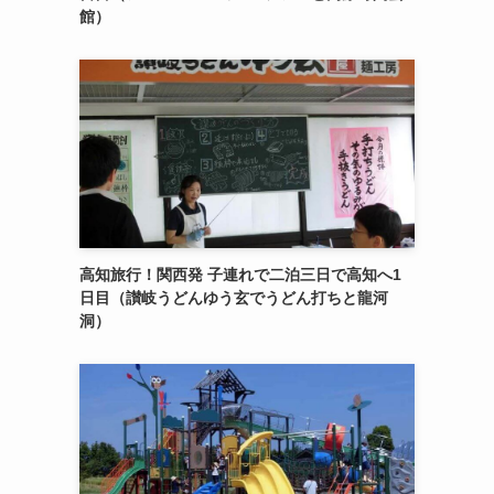
館）
高知旅行！関西発 子連れで二泊三日で高知へ1
日目（讃岐うどんゆう玄でうどん打ちと龍河
洞）