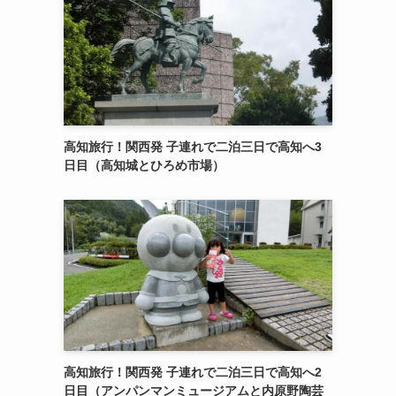
高知旅行！関西発 子連れで二泊三日で高知へ3
日目（高知城とひろめ市場）
高知旅行！関西発 子連れで二泊三日で高知へ2
日目（アンパンマンミュージアムと内原野陶芸