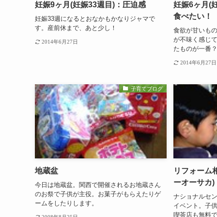
妊娠9ヶ月(妊娠33週目)：圧迫感
妊娠6ヶ月(
食べたい！
妊娠33週になるとおなかもかなりジャマで
す。産前休まで、あと少し！
食欲が甘いも
が不味く感じ
2014年6月27日
たものが一番
2014年6月27日
子育てブログ
地蔵盆
リフォーム
ーオーサカ)
今日は地蔵盆。関西で開催されるお地蔵さん
のお祭で子供が主役。お菓子がもらえたりゲ
ナショナルセン
ームをしたりします。
イベント。子
喫茶店も無料
2008年8月25日