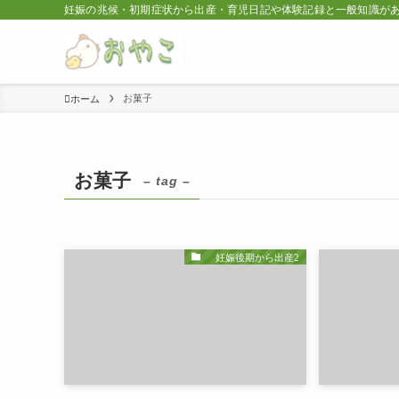
妊娠の兆候・初期症状から出産・育児日記や体験記録と一般知識が
お菓子
ホーム
お菓子
– tag –
妊娠後期から出産2