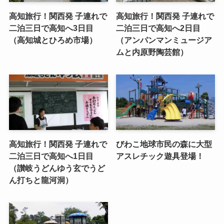
高知旅行！関西発 子連れで
高知旅行！関西発 子連れで
二泊三日で高知へ3日目
二泊三日で高知へ2日目
（高知城とひろめ市場）
（アンパンマンミュージア
ムと内原野陶芸館）
高知旅行！関西発 子連れで
びわこ地球市民の森に大型
二泊三日で高知へ1日目
アスレチック遊具登場！
（讃岐うどんゆう玄でうど
ん打ちと龍河洞）