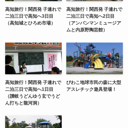
高知旅行！関西発 子連れで
高知旅行！関西発 子連れで
二泊三日で高知へ3日目
二泊三日で高知へ2日目
（高知城とひろめ市場）
（アンパンマンミュージア
ムと内原野陶芸館）
高知旅行！関西発 子連れで
びわこ地球市民の森に大型
二泊三日で高知へ1日目
アスレチック遊具登場！
（讃岐うどんゆう玄でうど
ん打ちと龍河洞）