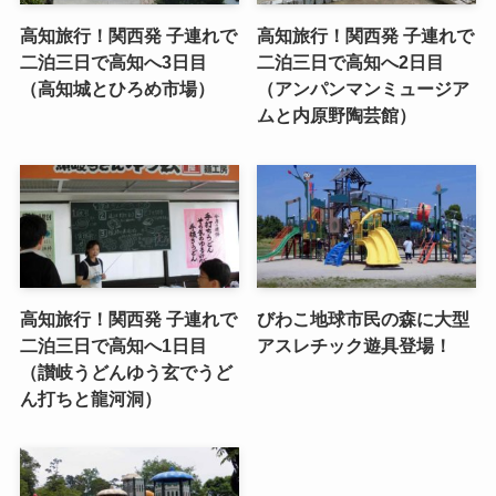
高知旅行！関西発 子連れで
高知旅行！関西発 子連れで
二泊三日で高知へ3日目
二泊三日で高知へ2日目
（高知城とひろめ市場）
（アンパンマンミュージア
ムと内原野陶芸館）
高知旅行！関西発 子連れで
びわこ地球市民の森に大型
二泊三日で高知へ1日目
アスレチック遊具登場！
（讃岐うどんゆう玄でうど
ん打ちと龍河洞）