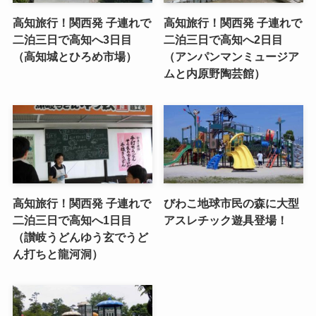
高知旅行！関西発 子連れで
高知旅行！関西発 子連れで
二泊三日で高知へ3日目
二泊三日で高知へ2日目
（高知城とひろめ市場）
（アンパンマンミュージア
ムと内原野陶芸館）
高知旅行！関西発 子連れで
びわこ地球市民の森に大型
二泊三日で高知へ1日目
アスレチック遊具登場！
（讃岐うどんゆう玄でうど
ん打ちと龍河洞）