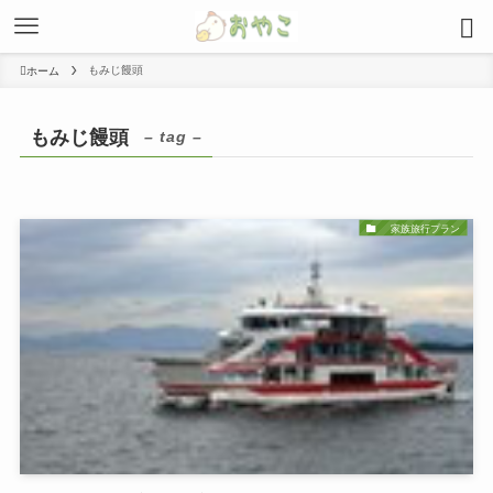
もみじ饅頭
ホーム
もみじ饅頭
– tag –
家族旅行プラン