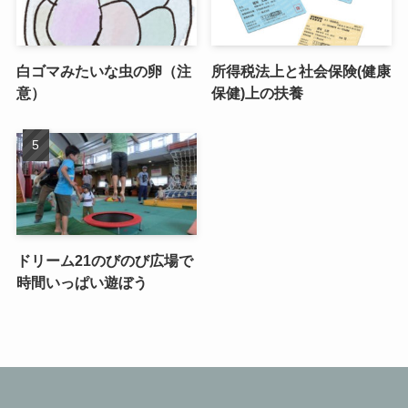
白ゴマみたいな虫の卵（注
所得税法上と社会保険(健康
意）
保健)上の扶養
ドリーム21のびのび広場で
時間いっぱい遊ぼう