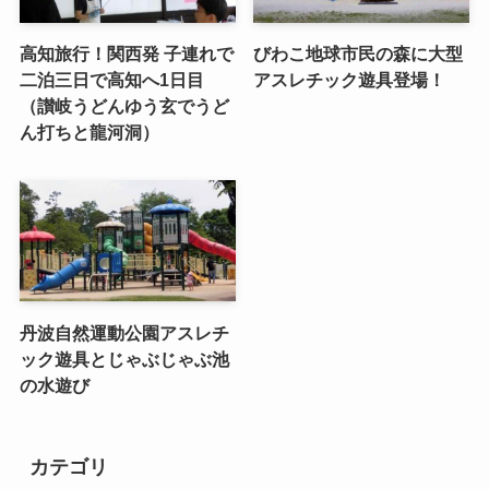
高知旅行！関西発 子連れで
びわこ地球市民の森に大型
二泊三日で高知へ1日目
アスレチック遊具登場！
（讃岐うどんゆう玄でうど
ん打ちと龍河洞）
丹波自然運動公園アスレチ
ック遊具とじゃぶじゃぶ池
の水遊び
カテゴリ