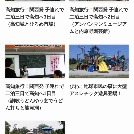
高知旅行！関西発 子連れで
高知旅行！関西発 子連れで
二泊三日で高知へ3日目
二泊三日で高知へ2日目
（高知城とひろめ市場）
（アンパンマンミュージア
ムと内原野陶芸館）
高知旅行！関西発 子連れで
びわこ地球市民の森に大型
二泊三日で高知へ1日目
アスレチック遊具登場！
（讃岐うどんゆう玄でうど
ん打ちと龍河洞）