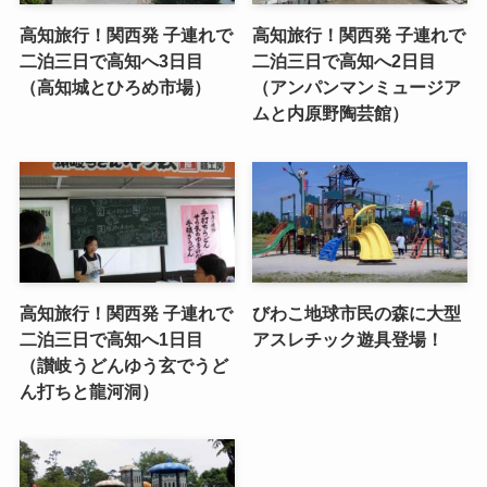
高知旅行！関西発 子連れで
高知旅行！関西発 子連れで
二泊三日で高知へ3日目
二泊三日で高知へ2日目
（高知城とひろめ市場）
（アンパンマンミュージア
ムと内原野陶芸館）
高知旅行！関西発 子連れで
びわこ地球市民の森に大型
二泊三日で高知へ1日目
アスレチック遊具登場！
（讃岐うどんゆう玄でうど
ん打ちと龍河洞）