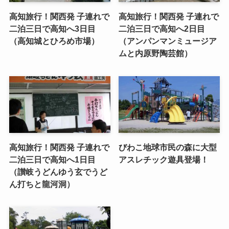
高知旅行！関西発 子連れで
高知旅行！関西発 子連れで
二泊三日で高知へ3日目
二泊三日で高知へ2日目
（高知城とひろめ市場）
（アンパンマンミュージア
ムと内原野陶芸館）
高知旅行！関西発 子連れで
びわこ地球市民の森に大型
二泊三日で高知へ1日目
アスレチック遊具登場！
（讃岐うどんゆう玄でうど
ん打ちと龍河洞）