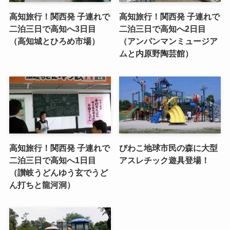
高知旅行！関西発 子連れで
高知旅行！関西発 子連れで
二泊三日で高知へ3日目
二泊三日で高知へ2日目
（高知城とひろめ市場）
（アンパンマンミュージア
ムと内原野陶芸館）
高知旅行！関西発 子連れで
びわこ地球市民の森に大型
二泊三日で高知へ1日目
アスレチック遊具登場！
（讃岐うどんゆう玄でうど
ん打ちと龍河洞）