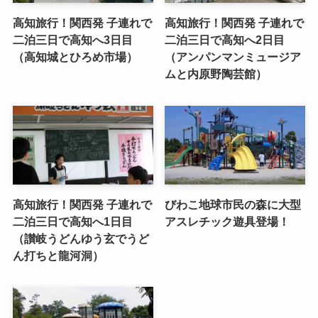
高知旅行！関西発 子連れで
高知旅行！関西発 子連れで
二泊三日で高知へ3日目
二泊三日で高知へ2日目
（高知城とひろめ市場）
（アンパンマンミュージア
ムと内原野陶芸館）
高知旅行！関西発 子連れで
びわこ地球市民の森に大型
二泊三日で高知へ1日目
アスレチック遊具登場！
（讃岐うどんゆう玄でうど
ん打ちと龍河洞）