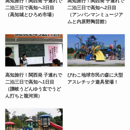
高知旅行！関西発 子連れで
高知旅行！関西発 子連れで
二泊三日で高知へ3日目
二泊三日で高知へ2日目
（高知城とひろめ市場）
（アンパンマンミュージア
ムと内原野陶芸館）
高知旅行！関西発 子連れで
びわこ地球市民の森に大型
二泊三日で高知へ1日目
アスレチック遊具登場！
（讃岐うどんゆう玄でうど
ん打ちと龍河洞）