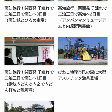
高知旅行！関西発 子連れで
高知旅行！関西発 子連れで
二泊三日で高知へ3日目
二泊三日で高知へ2日目
（高知城とひろめ市場）
（アンパンマンミュージア
ムと内原野陶芸館）
高知旅行！関西発 子連れで
びわこ地球市民の森に大型
二泊三日で高知へ1日目
アスレチック遊具登場！
（讃岐うどんゆう玄でうど
ん打ちと龍河洞）