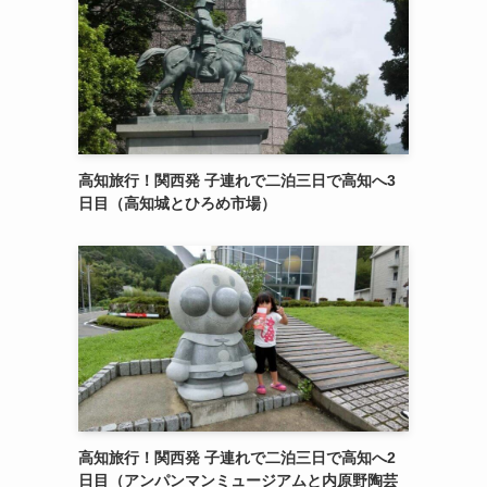
高知旅行！関西発 子連れで二泊三日で高知へ3
日目（高知城とひろめ市場）
高知旅行！関西発 子連れで二泊三日で高知へ2
日目（アンパンマンミュージアムと内原野陶芸