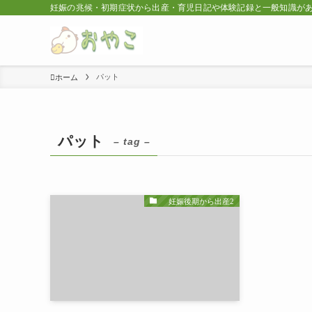
妊娠の兆候・初期症状から出産・育児日記や体験記録と一般知識が
パット
ホーム
パット
– tag –
妊娠後期から出産2