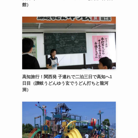
館）
高知旅行！関西発 子連れで二泊三日で高知へ1
日目（讃岐うどんゆう玄でうどん打ちと龍河
洞）