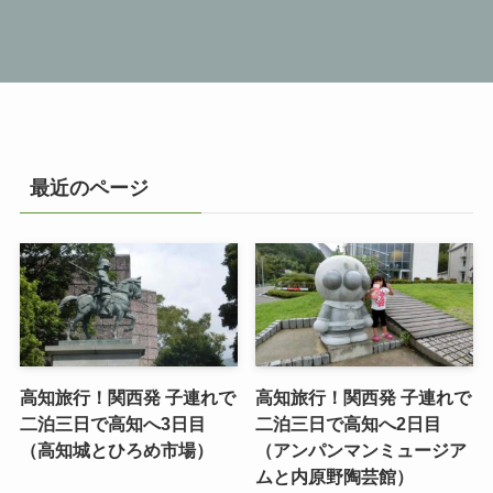
最近のページ
高知旅行！関西発 子連れで
高知旅行！関西発 子連れで
二泊三日で高知へ3日目
二泊三日で高知へ2日目
（高知城とひろめ市場）
（アンパンマンミュージア
ムと内原野陶芸館）