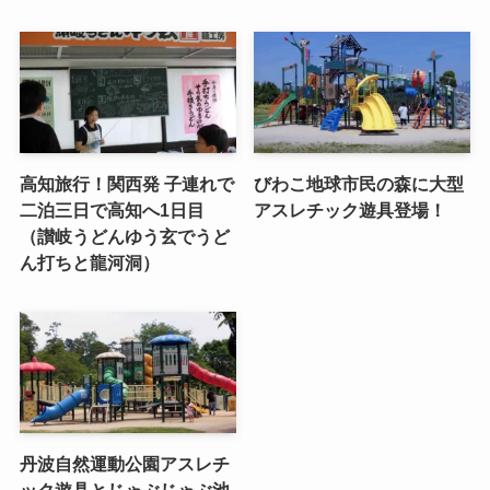
高知旅行！関西発 子連れで
びわこ地球市民の森に大型
二泊三日で高知へ1日目
アスレチック遊具登場！
（讃岐うどんゆう玄でうど
ん打ちと龍河洞）
丹波自然運動公園アスレチ