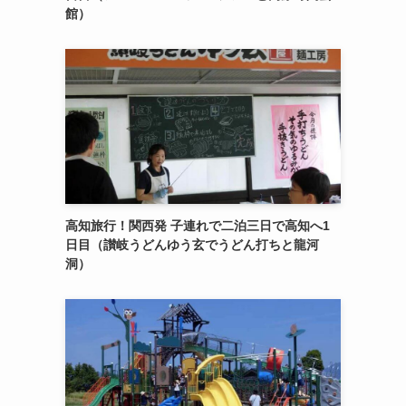
館）
高知旅行！関西発 子連れで二泊三日で高知へ1
日目（讃岐うどんゆう玄でうどん打ちと龍河
洞）