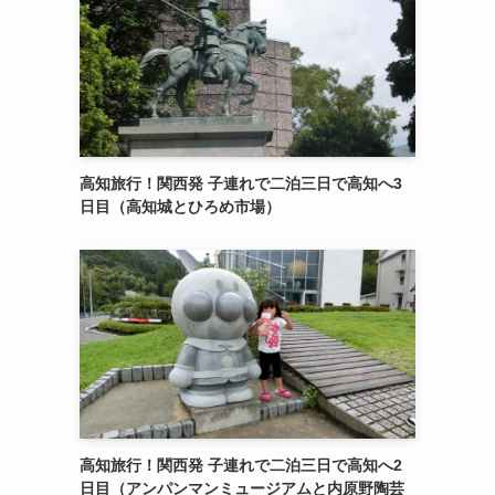
高知旅行！関西発 子連れで二泊三日で高知へ3
日目（高知城とひろめ市場）
高知旅行！関西発 子連れで二泊三日で高知へ2
日目（アンパンマンミュージアムと内原野陶芸