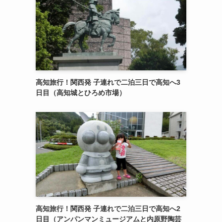
高知旅行！関西発 子連れで二泊三日で高知へ3
日目（高知城とひろめ市場）
高知旅行！関西発 子連れで二泊三日で高知へ2
日目（アンパンマンミュージアムと内原野陶芸