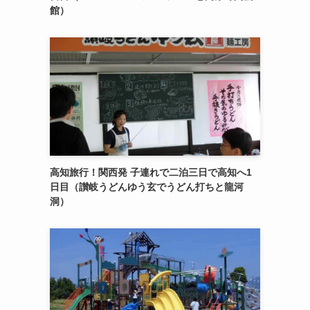
館）
高知旅行！関西発 子連れで二泊三日で高知へ1
日目（讃岐うどんゆう玄でうどん打ちと龍河
洞）