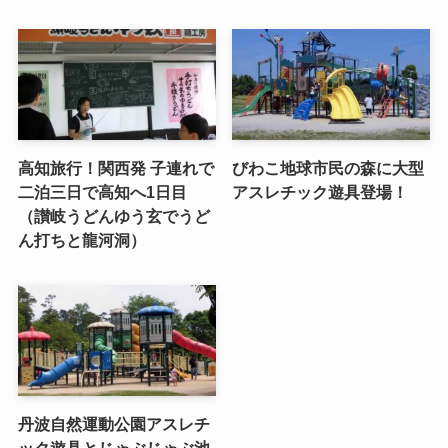
高知旅行！関西発 子連れで
びわこ地球市民の森に大型
二泊三日で高知へ1日目
アスレチック遊具登場！
（讃岐うどんゆう玄でうど
ん打ちと龍河洞）
丹波自然運動公園アスレチ