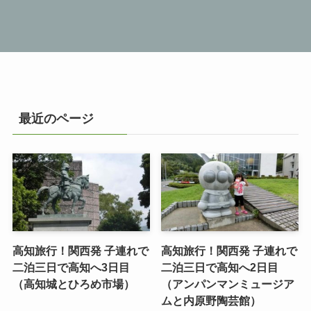
最近のページ
高知旅行！関西発 子連れで
高知旅行！関西発 子連れで
二泊三日で高知へ3日目
二泊三日で高知へ2日目
（高知城とひろめ市場）
（アンパンマンミュージア
ムと内原野陶芸館）