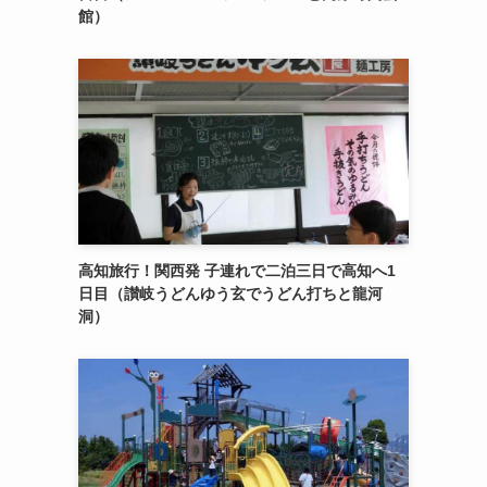
館）
高知旅行！関西発 子連れで二泊三日で高知へ1
日目（讃岐うどんゆう玄でうどん打ちと龍河
洞）