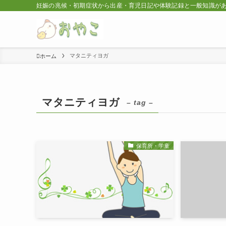
妊娠の兆候・初期症状から出産・育児日記や体験記録と一般知識が
マタニティヨガ
ホーム
マタニティヨガ
– tag –
保育所・学童