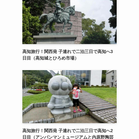
高知旅行！関西発 子連れで二泊三日で高知へ3
日目（高知城とひろめ市場）
高知旅行！関西発 子連れで二泊三日で高知へ2
日目（アンパンマンミュージアムと内原野陶芸