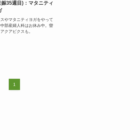
妊娠35週目)：マタニティ
ガ
クスやマタニティヨガをやって
。中部産婦人科はお休み中。曽
はアクアビクスも。
1