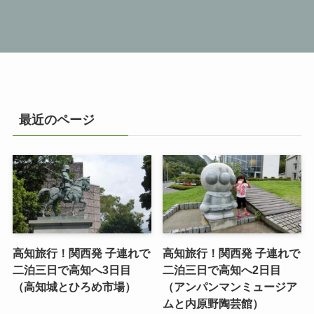
最近のページ
高知旅行！関西発 子連れで
高知旅行！関西発 子連れで
二泊三日で高知へ3日目
二泊三日で高知へ2日目
（高知城とひろめ市場）
（アンパンマンミュージア
ムと内原野陶芸館）