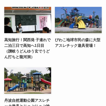
高知旅行！関西発 子連れで
びわこ地球市民の森に大型
二泊三日で高知へ1日目
アスレチック遊具登場！
（讃岐うどんゆう玄でうど
ん打ちと龍河洞）
丹波自然運動公園アスレチ