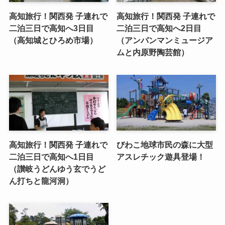
高知旅行！関西発 子連れで
高知旅行！関西発 子連れで
二泊三日で高知へ3日目
二泊三日で高知へ2日目
（高知城とひろめ市場）
（アンパンマンミュージア
ムと内原野陶芸館）
高知旅行！関西発 子連れで
びわこ地球市民の森に大型
二泊三日で高知へ1日目
アスレチック遊具登場！
（讃岐うどんゆう玄でうど
ん打ちと龍河洞）