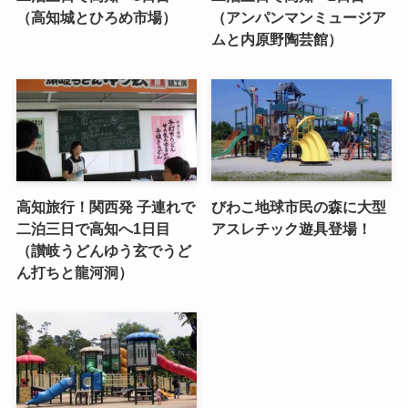
（高知城とひろめ市場）
（アンパンマンミュージア
ムと内原野陶芸館）
高知旅行！関西発 子連れで
びわこ地球市民の森に大型
二泊三日で高知へ1日目
アスレチック遊具登場！
（讃岐うどんゆう玄でうど
ん打ちと龍河洞）