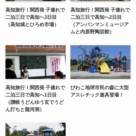
高知旅行！関西発 子連れで
高知旅行！関西発 子連れで
二泊三日で高知へ3日目
二泊三日で高知へ2日目
（高知城とひろめ市場）
（アンパンマンミュージア
ムと内原野陶芸館）
高知旅行！関西発 子連れで
びわこ地球市民の森に大型
二泊三日で高知へ1日目
アスレチック遊具登場！
（讃岐うどんゆう玄でうど
ん打ちと龍河洞）