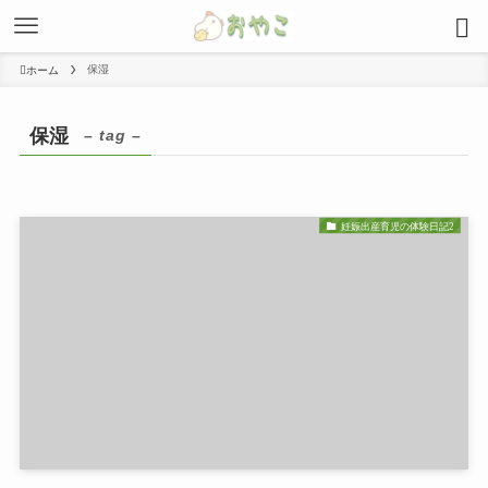
保湿
ホーム
保湿
– tag –
妊娠出産育児の体験日記2