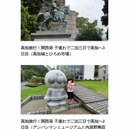
高知旅行！関西発 子連れで二泊三日で高知へ3
日目（高知城とひろめ市場）
高知旅行！関西発 子連れで二泊三日で高知へ2
日目（アンパンマンミュージアムと内原野陶芸