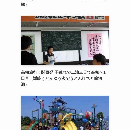
館）
高知旅行！関西発 子連れで二泊三日で高知へ1
日目（讃岐うどんゆう玄でうどん打ちと龍河
洞）