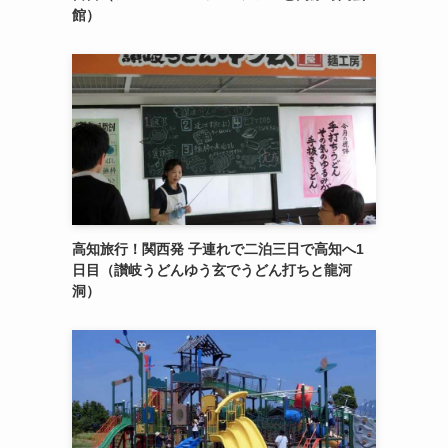
館）
高知旅行！関西発 子連れで二泊三日で高知へ1
日目（讃岐うどんゆう玄でうどん打ちと龍河
洞）