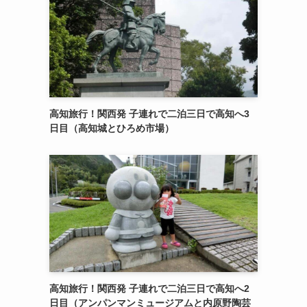
高知旅行！関西発 子連れで二泊三日で高知へ3
日目（高知城とひろめ市場）
高知旅行！関西発 子連れで二泊三日で高知へ2
日目（アンパンマンミュージアムと内原野陶芸