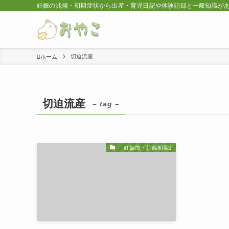
妊娠の兆候・初期症状から出産・育児日記や体験記録と一般知識が
切迫流産
ホーム
切迫流産
– tag –
妊娠前・妊娠初期2