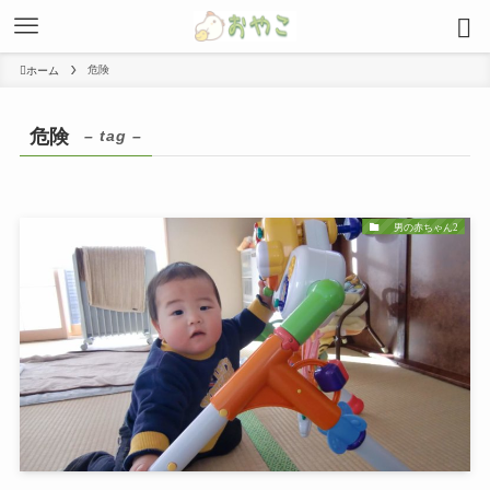
危険
ホーム
危険
– tag –
男の赤ちゃん2