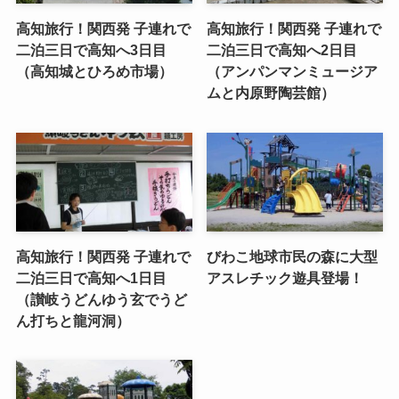
高知旅行！関西発 子連れで
高知旅行！関西発 子連れで
二泊三日で高知へ3日目
二泊三日で高知へ2日目
（高知城とひろめ市場）
（アンパンマンミュージア
ムと内原野陶芸館）
高知旅行！関西発 子連れで
びわこ地球市民の森に大型
二泊三日で高知へ1日目
アスレチック遊具登場！
（讃岐うどんゆう玄でうど
ん打ちと龍河洞）