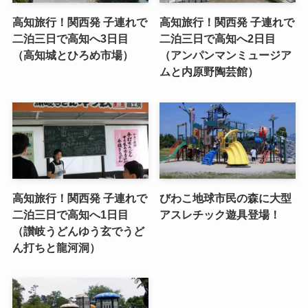
高知旅行！関西発 子連れで
高知旅行！関西発 子連れで
二泊三日で高知へ3日目
二泊三日で高知へ2日目
（高知城とひろめ市場）
（アンパンマンミュージア
ムと内原野陶芸館）
高知旅行！関西発 子連れで
びわこ地球市民の森に大型
二泊三日で高知へ1日目
アスレチック遊具登場！
（讃岐うどんゆう玄でうど
ん打ちと龍河洞）